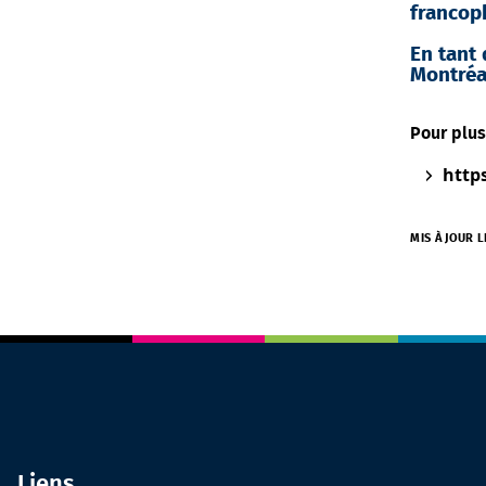
francop
En tant 
Montréal
Pour plus
http
MIS À JOUR L
Liens