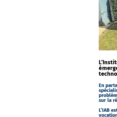
L’Insti
émerger
techno
En parta
spécial
probléma
sur la r
L’IAB es
vocation