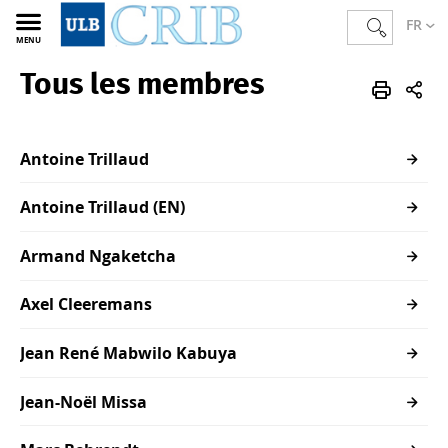
FR
MENU
Tous les membres
CRIB
FR
Membres
Antoine Trillaud
Antoine Trillaud (EN)
Armand Ngaketcha
Axel Cleeremans
Jean René Mabwilo Kabuya
Jean-Noël Missa